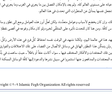
عياته على مستوى العالم كله. ولم يعد بالإمكان الفصل بين ما يجري في الغرب وما يجري في الشر
تجعل نفسها بمنأىً عن المتغيِّرات التي تحدث في هذا العالم.
ك، وإن كان يخضع لأسباب وعوامل متعدِّدة، ولكن لعلَّ أبرز هذه العوامل يرجع إلى تطوّر وسائل
اس كافَّة. ومن هنا كان للحدث تأثيره على المتلقِّي لخبره ولو كان مكان وقوعه في أقصى نقطةِ بُ
د هذا في عالمنا اليوم، ولكنّنا نشهد في الوقت نفسه احتفاظ كلِّ فردٍ في هذه الأرض وكلِّ مجت
 ولن يتمكَّن هذا التطوّر الهائل في وسائل الاتِّصال من القضاء على تلك الاختلافات والفوارق
ين تلك المعتقدات والأفكار المختلف فيها ـ سواء أكانت حقاً أو باطلاً ـ حيث ساهمت في بث
 المعتقدات والمدافعون عنها استثمروا في سبيل نشرها والدعوة إليها كافَّة الوسائل الممكنة الت
 ظلِّ هذين العنصرين، أي الاتّصال والاختلاف، كان لا بدّ أن يَقع التصادم
هاج ـ العدد الستون ـ شتاء 1432هـ/2011م
ight © 2009 Islamic Fegh Organization All rights reserved
[4]