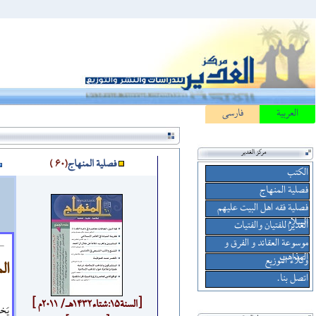
العربیة
فارسی
مركز الغدير
فصلية المنهاج
(60 )
الكتب
فصلية المنهاج
فصلية فقه اهل البيت علیهم
السلام
الغدير للفتيان والفتيات
موسوعة العقائد و الفرق و
المذاهب
وكلاء التوزيع
ال
اتصل بنا.
[السنة15:شتاء1432هـ/ 2011م ]
يَخ