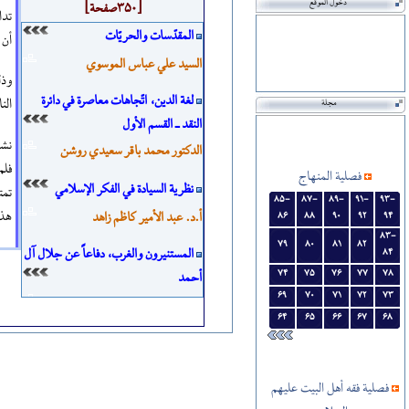
دخول الموقع
[350صفحة]
تدا
المقدّسات والحريّات
أن 
السيد علي عباس الموسوي
وذل
لغة الدين، اتّجاهات معاصرة في دائرة
الن
مجلة
النقد ـ القسم الأول
نشه
الدكتور محمد باقر سعيدي روشن
فلم
فصلية المنهاج
نظرية السيادة في الفكر الإسلامي
تمت
85-
87-
89-
91-
93-
هذه
أ.د. عبد الأمير كاظم زاهد
86
88
90
92
94
83-
79
80
81
82
المستنيرون والغرب، دفاعاً عن جلال آل
84
وفي
74
75
76
77
78
أحمد
69
70
71
72
73
داود مهدوي زادغان
المن
64
65
66
67
68
التشيع والأدب الشيعي في الأندلس
جواد غلامعلي زاده
فصلية فقه أهل البيت علیهم