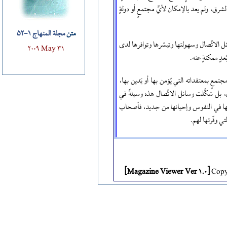
ق، ولم يعد بالإمكان لأيِّ مجتمعٍ أو دولةٍ
متن
مجلة المنهاج 1-52
 الاتِّصال وسهولتها وتيسّرها وتوافرها لدى
2009 May 31
عدٍ ممكنةٍ عنه.
معٍ بمعتقداته التي يُؤمن بها أو يَدين بها،
، بل شكَّلت وسائل الاتِّصال هذه وسيلةً في
ِّها في النفوس وإحيائها من جديد، فأصحاب
ي وفّرتها لهم.
[Magazine Viewer Ver 1.0]
Copyr